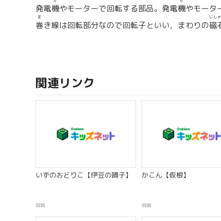
き
き
発電
機
やモーターで回転する部品。発電
機
やモータ
ま
じしゃ
巻
き線は回転部分なので回転子といい，まわりの
磁
関連リンク
いずのおどりこ【伊豆の踊子】
かこん【仮根】
辞典
辞典