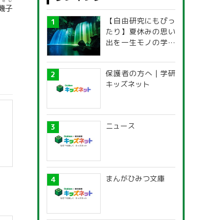
んきし
機子
【自由研究にもぴっ
たり】夏休みの思い
出を一生モノの学び
に！「光の不思議」
探究ガイド
保護者の方へ | 学研
キッズネット
ニュース
まんがひみつ文庫