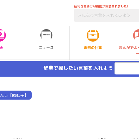
便利なお助けAI機能が実装されました!
未来の仕事
画
ニュース
まんがでよ
辞典で探したい言葉を入れよう
んし【回転子】
】