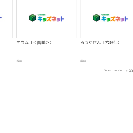
】
オウム【＜鸚鵡＞】
ろっかせん【六歌仙】
辞典
辞典
Recommended by