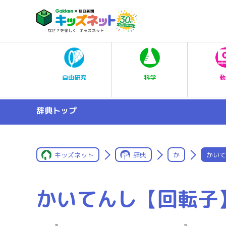
科学
自由研究
動
辞典トップ
キッズネット
辞典
か
かいて
かいてんし【回転子