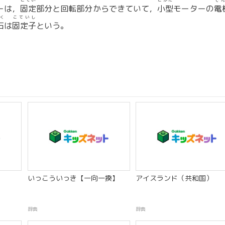
こてい
こがた
で
ーは，
固定
部分と回転部分からできていて，
小型
モーターの
電
く
こていし
石
は
固定子
という。
いっこういっき【一向一揆】
アイスランド（共和国）
辞典
辞典