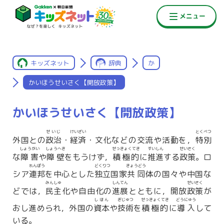
キッズネット
辞典
か
かいほうせいさく【開放政策】
かいほうせいさく【開放政策】
せいじ
けいざい
とくべつ
外国との
政治
・
経済
・文化などの交流や活動を，
特別
しょうがい
しょうへき
せっきょくてき
すいしん
せいさく
な
障害
や
障壁
をもうけず，
積極的
に
推進
する
政策
。ロ
れんぽう
どくりつ
きょうどう
シア
連邦
を中心とした
独立
国家
共同
体の国々や中国な
みんしゅ
しんてん
せいさく
どでは，
民主
化や自由化の
進展
とともに，開放
政策
が
しほん
ぎじゅつ
せっきょくてき
どうにゅう
おし進められ，外国の
資本
や
技術
を
積極的
に
導入
して
いる。