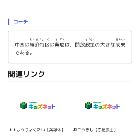
コーチ
けいざいとっく
はってん
せいさく
せいか
中国の
経済特区
の
発展
は，開放
政策
の大きな
成果
である。
関連リンク
＊＊ようりょくたい【葉緑体】
あこうぎし【赤穂義士】