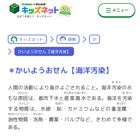
キッズネット
辞典
か
かいようおせん【海洋汚染】
＊かいようおせん【海洋汚染】
おせん
人間の活動により海がよごされること。海洋
汚染
のお
げんいん
さんぎょうはいすい
おせん
もな
原因
は，都市下水と
産業廃水
である。海洋を
汚染
ぶっしつ
なまり
きんぞく
する
物質
は，水銀・
鉛
・カドミウムなどの重
金属
・
ゆせいぶっしつ
せんざい
油性物質
・
洗剤
・農薬・パルプなど，きわめて多様で
ある。