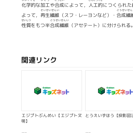
かがくてき
かこう
ごうせい
じんこうてき
化学的
な
加工
や
合成
によって，
人工的
につくられた
さいせいせんい
ごうせいせん
よって，
再生繊維
（スフ・レーヨンなど）・
合成繊
せいしつ
ごうせいせんい
性質
をもつ半
合成繊維
（アセテート）に分けられる
関連リンク
エジプトぶんめい【エジプト文
とうえいずほう【投影図
明】