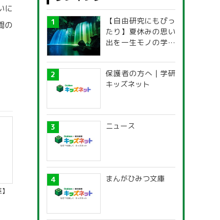
いに
【自由研究にもぴっ
間の
たり】夏休みの思い
出を一生モノの学び
に！「光の不思議」
探究ガイド
保護者の方へ | 学研
キッズネット
ニュース
まんがひみつ文庫
革】