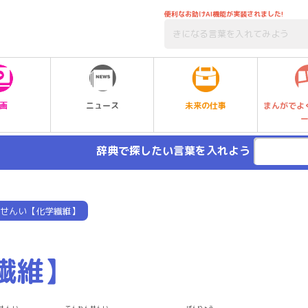
便利なお助けAI機能が実装されました!
未来の仕事
画
ニュース
まんがでよ
辞典で探したい言葉を入れよう
せんい【化学繊維】
繊維】