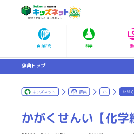
科学
自由研究
動
辞典トップ
キッズネット
辞典
か
かがく
かがくせんい【化学