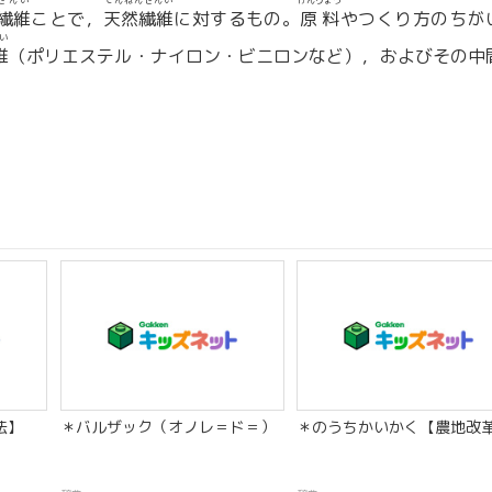
せんい
てんねんせんい
げんりょう
繊維
ことで，
天然繊維
に対するもの。
原料
やつくり方のちが
い
維
（ポリエステル・ナイロン・ビニロンなど），およびその中
。
法】
＊バルザック（オノレ＝ド＝）
＊のうちかいかく【農地改