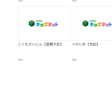
辞典
辞典
こくむだいじん【国務大臣】
＊せいき【世紀】
辞典
辞典