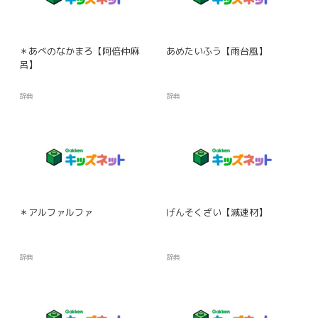
＊あべのなかまろ【阿倍仲麻
あめたいふう【雨台風】
呂】
辞典
辞典
＊アルファルファ
げんそくざい【減速材】
辞典
辞典