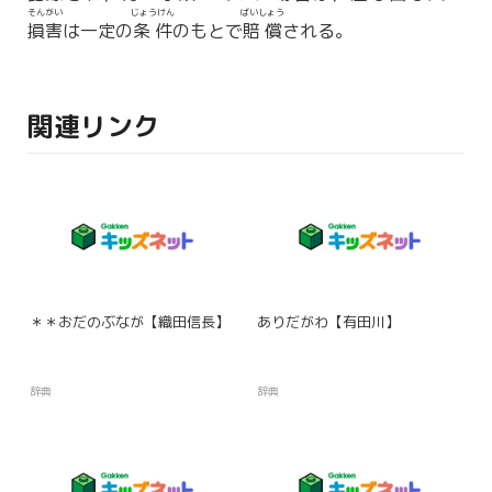
そんがい
じょうけん
ばいしょう
損害
は一定の
条件
のもとで
賠償
される。
関連リンク
＊＊おだのぶなが【織田信長】
ありだがわ【有田川】
辞典
辞典