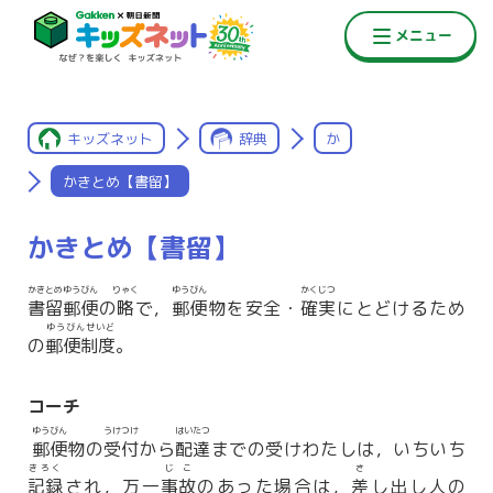
キッズネット
辞典
か
かきとめ【書留】
かきとめ【書留】
かきとめゆうびん
りゃく
ゆうびん
かくじつ
書留郵便
の
略
で，
郵便
物を安全・
確実
にとどけるため
ゆうびんせいど
の
郵便制度
。
コーチ
ゆうびん
うけつけ
はいたつ
郵便
物の
受付
から
配達
までの受けわたしは，いちいち
きろく
じこ
さ
記録
され，万一
事故
のあった場合は，
差
し出し人の