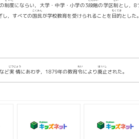
せいど
だんかい
せい
の
制度
にならい，大学・中学・小学の3
段階
の学区
制
とし，8
こくみん
もくてき
ざし，すべての
国民
が学校教育を受けられることを
目的
とした
じつじょう
れい
はいし
など
実情
にあわず，1879年の教育
令
により
廃止
された。