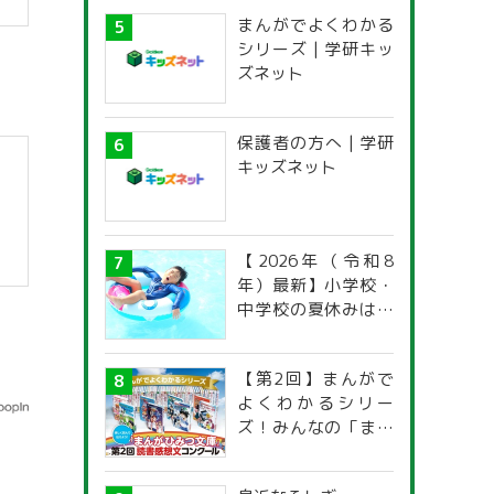
まんがでよくわかる
シリーズ | 学研キッ
ズネット
保護者の方へ | 学研
キッズネット
【2026年（令和8
年）最新】小学校・
中学校の夏休みはい
つからいつまで？ 都
道府県別「夏季休暇
【第2回】まんがで
一覧」
よくわかるシリー
ズ！みんなの「まん
がひみつ文庫」読書
感想文コンクール