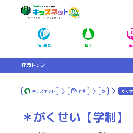
科学
自由研究
動
辞典トップ
キッズネット
辞典
か
がくせ
＊がくせい【学制】