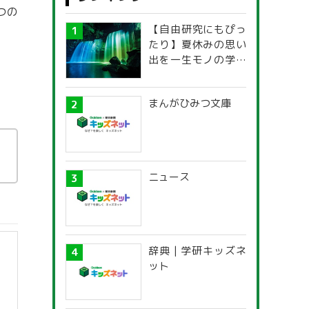
つの
【自由研究にもぴっ
。
たり】夏休みの思い
出を一生モノの学び
に！「光の不思議」
探究ガイド
まんがひみつ文庫
ニュース
辞典 | 学研キッズネ
ット