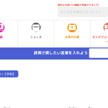
便利なお助けAI機能が実装されました!
未来の仕事
画
ニュース
まんがでよ
辞典で探したい言葉を入れよう
い【学制】