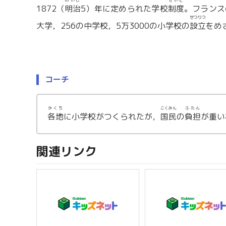
めいじ
せいど
1872（
明治
5）年に定められた学校
制度
。フランス
せつりつ
大学，256の中学校，5万3000の小学校の
設立
をめ
コーチ
かくち
こくみん
ふたん
各地
に小学校がつくられたが，
国民
の
負担
が重い
関連リンク