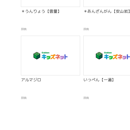
＊うんりょう【雲量】
＊あんざんがん【安山岩
辞典
辞典
アルマジロ
いっぺん【一遍】
辞典
辞典