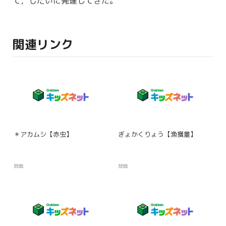
て，しだいに
発達
してきた。
関連リンク
＊アカムシ【赤虫】
ぎょかくりょう【漁獲量】
辞典
辞典