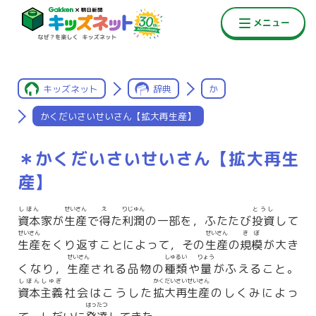
キッズネット
辞典
か
かくだいさいせいさん【拡大再生産】
＊かくだいさいせいさん【拡大再生
産】
しほん
せいさん
え
りじゅん
とうし
資本
家が
生産
で
得
た
利潤
の一部を，ふたたび
投資
して
せいさん
せいさん
きぼ
生産
をくり返すことによって，その
生産
の
規模
が大き
せいさん
しゅるい
りょう
くなり，
生産
される品物の
種類
や
量
がふえること。
しほんしゅぎ
かくだいさいせいさん
資本主義
社会はこうした
拡大再生産
のしくみによっ
はったつ