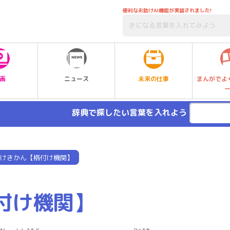
便利なお助けAI機能が実装されました!
未来の仕事
画
ニュース
まんがでよ
辞典で探したい言葉を入れよう
けきかん【格付け機関】
付け機関】