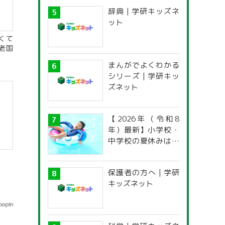
感想文コンクール
辞典 | 学研キッズネ
ット
くて
老国
まんがでよくわかる
シリーズ | 学研キッ
ズネット
【2026年（令和8
年）最新】小学校・
中学校の夏休みはい
つからいつまで？ 都
道府県別「夏季休暇
保護者の方へ | 学研
一覧」
キッズネット