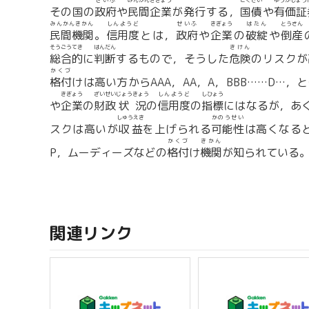
せいふ
みんかんきぎょう
こくさい
ゆうかしょう
その国の
政府
や
民間企業
が発行する，
国債
や
有価証
みんかんきかん
しんようど
せいふ
きぎょう
はたん
とうさん
民間機関
。
信用度
とは，
政府
や
企業
の
破綻
や
倒産
そうごうてき
はんだん
きけん
総合的
に
判断
するもので，そうした
危険
のリスクが
かくづ
格付
けは高い方からAAA，AA，A，BBB……D…，
きぎょう
ざいせい
じょうきょう
しんようど
しひょう
や
企業
の
財政
状況
の
信用度
の
指標
にはなるが，あ
しゅうえき
かのうせい
スクは高いが
収益
を上げられる
可能性
は高くなる
かくづ
きかん
P，ムーディーズなどの
格付
け
機関
が知られている
関連リンク