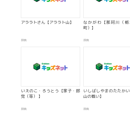
アララトさん【アララト山】
なかがわ【那珂川（栃
町）】
辞典
辞典
いえのこ・ろうとう【家子・郎
いしばしやまのたたかい
党（等） 】
山の戦い】
辞典
辞典