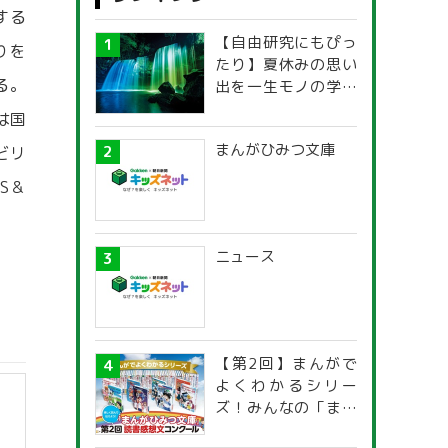
する
【自由研究にもぴっ
りを
たり】夏休みの思い
る。
出を一生モノの学び
に！「光の不思議」
は国
探究ガイド
まんがひみつ文庫
どリ
S＆
ニュース
【第2回】まんがで
よくわかるシリー
ズ！みんなの「まん
がひみつ文庫」読書