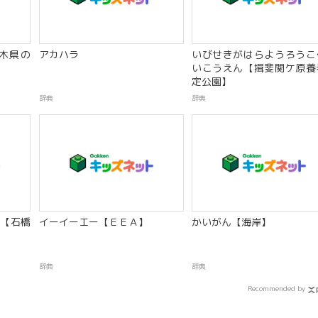
木県の
アカハラ
いびせきがはらようろうこ
いこうえん【揖斐関ケ原養
定公園】
辞典
辞典
【石橋
イーイーエー【ＥＥＡ】
かいがん【海岸】
辞典
辞典
Recommended by