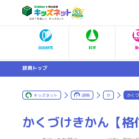
科学
自由研究
動
辞典トップ
キッズネット
辞典
か
かくづ
かくづけきかん【格