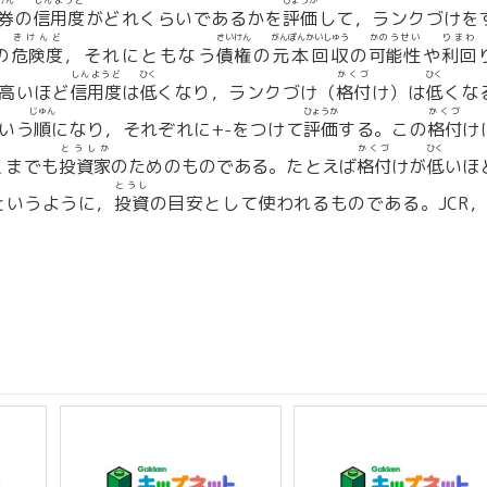
けん
しんようど
ひょうか
券
の
信用度
がどれくらいであるかを
評価
して，ランクづけを
きけんど
さいけん
がんぽんかいしゅう
かのうせい
りまわ
の
危険度
，それにともなう
債権
の
元本回収
の
可能性
や
利回
しんようど
ひく
かくづ
ひく
高いほど
信用度
は
低
くなり，ランクづけ（
格付
け）は
低
くな
じゅん
ひょうか
かくづ
という
順
になり，それぞれに+-をつけて
評価
する。この
格付
け
とうしか
かくづ
ひく
くまでも
投資家
のためのものである。たとえば
格付
けが
低
いほ
とうし
というように，
投資
の目安として使われるものである。JCR，
。