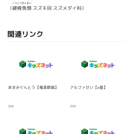
こうこつぎょるい
（
硬骨魚類
スズキ目 スズメダイ科）
関連リンク
あまみぐんとう【奄美群島】
アルファせい【α星】
辞典
辞典