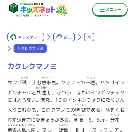
キッズネット
辞典
か
カクレクマノミ
カクレクマノミ
しょう
ねったい
いっしゅ
サンゴ
礁
にすむ
熱帯
魚。クマノミの
一種
。ハタゴイソ
きょうせい
ギンチャクと
共生
し，ふつう，ほかのイソギンチャク
には入らない。また，1つのイソギンチャクにたくさん
とくちょう
入りこむのも，このクマノミの
特徴
である。体をくね
あい
ぜんちょう
ぶんぷ
らす泳ぎ方に
愛
きょうがある。
全長
：8．5cm。
分布
：
あまみおおしまいなん
しょとう
奄美大島以南
，マレー
諸島
・北オーストラリア。