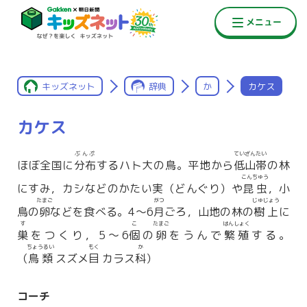
キッズネット
辞典
か
カケス
カケス
ぶんぷ
ていざんたい
ほぼ全国に
分布
するハト大の鳥。平地から
低山帯
の林
こんちゅう
にすみ，カシなどのかたい実（どんぐり）や
昆虫
，小
たまご
がつ
じゅじょう
鳥の
卵
などを食べる。4〜6
月
ごろ，山地の林の
樹上
に
す
こ
たまご
はんしょく
巣
をつくり，5〜6
個
の
卵
をうんで
繁殖
する。
ちょうるい
もく
か
（
鳥類
スズメ
目
カラス
科
）
コーチ