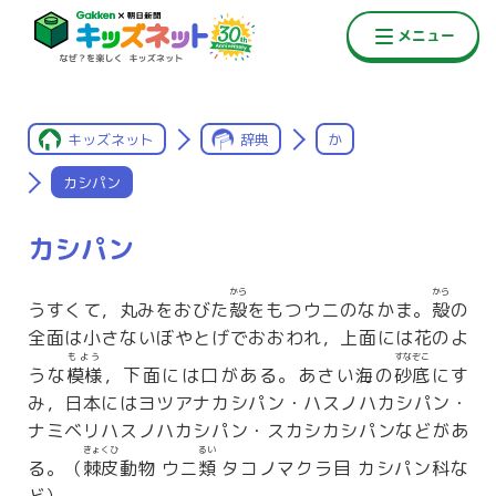
キッズネット
辞典
か
カシパン
カシパン
から
から
うすくて，丸みをおびた
殻
をもつウニのなかま。
殻
の
全面は小さないぼやとげでおおわれ，上面には花のよ
もよう
すなぞこ
うな
模様
，下面には口がある。あさい海の
砂底
にす
み，日本にはヨツアナカシパン・ハスノハカシパン・
ナミベリハスノハカシパン・スカシカシパンなどがあ
きょくひ
るい
る。（
棘皮
動物 ウニ
類
タコノマクラ目 カシパン科な