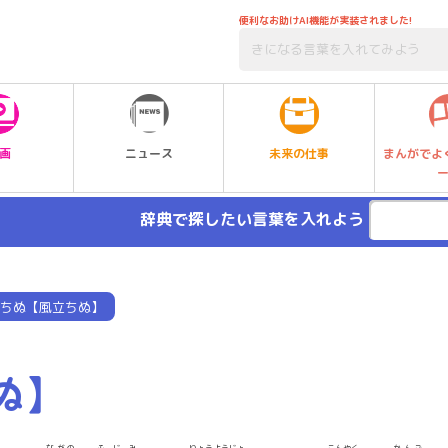
便利なお助けAI機能が実装されました!
未来の仕事
画
ニュース
まんがでよ
辞典で探したい言葉を入れよう
ちぬ【風立ちぬ】
ぬ】