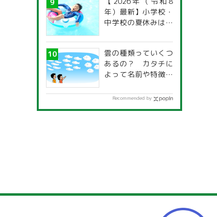
【2026年（令和8
年）最新】小学校・
中学校の夏休みはい
つからいつまで？ 都
道府県別「夏季休暇
雲の種類っていくつ
一覧」
あるの？ カタチに
よって名前や特徴が
違うの？
Recommended by