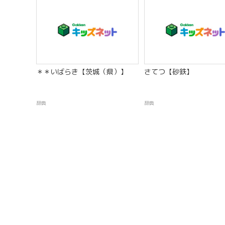
＊＊いばらき【茨城（県）】
さてつ【砂鉄】
辞典
辞典