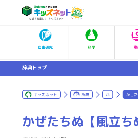
科学
自由研究
動
辞典トップ
キッズネット
辞典
か
かぜた
かぜたちぬ【風立ち