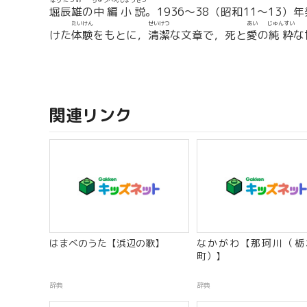
ほりたつお
ちゅうへんしょうせつ
堀辰雄
の
中編小説
。1936〜38（昭和11〜13）
たいけん
せいけつ
あい
じゅんすい
けた
体験
をもとに，
清潔
な文章で，死と
愛
の
純粋
な
関連リンク
はまべのうた【浜辺の歌】
なかがわ【那珂川（栃
町）】
辞典
辞典