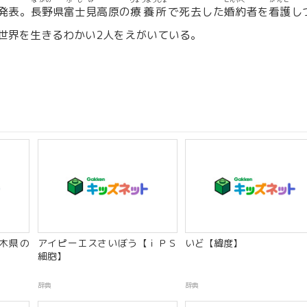
ながの
ふじみ
りょうようじょ
こんやく
かんご
年発表。
長野
県
富士見
高原の
療養所
で死去した
婚約
者を
看護
し
世界を生きるわかい2人をえがいている。
木県の
アイピーエスさいぼう【ｉＰＳ
いど【緯度】
細胞】
辞典
辞典