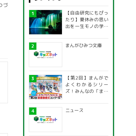
つづ
【自由研究にもぴっ
たり】夏休みの思い
出を一生モノの学び
に！「光の不思議」
探究ガイド
まんがひみつ文庫
【第2回】まんがで
よくわかるシリー
ズ！みんなの「まん
がひみつ文庫」読書
感想文コンクール
ニュース