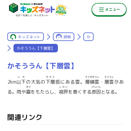
キッズネット
辞典
か
かそううん【下層雲】
かそううん【下層雲】
いか
かそう
そうせきうん
そううん
2km
以下
の大気の
下層
部にある雲。
層積雲
・
層雲
があ
きり
しかい
げんいん
る。雨や
霧
をもたらし，
視界
を悪くする
原因
となる。
関連リンク