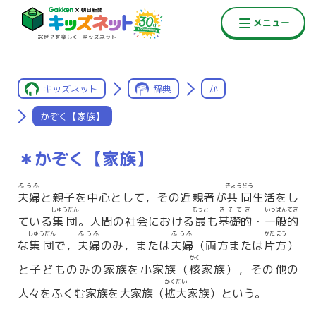
キッズネット
辞典
か
かぞく【家族】
＊かぞく【家族】
ふうふ
きょうどう
夫婦
と親子を中心として，その近親者が
共同
生活をし
しゅうだん
もっと
きそてき
いっぱんてき
ている
集団
。人間の社会における
最
も
基礎的
・
一般的
しゅうだん
ふうふ
ふうふ
かたほう
な
集団
で，
夫婦
のみ，または
夫婦
（両方または
片方
）
かく
と子どものみの家族を小家族（
核
家族），その他の
かくだい
人々をふくむ家族を大家族（
拡大
家族）という。