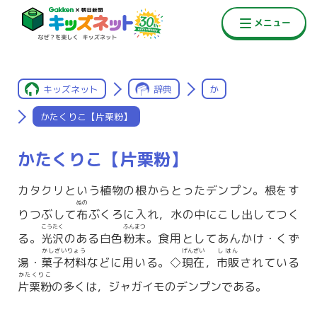
キッズネット
辞典
か
かたくりこ【片栗粉】
かたくりこ【片栗粉】
カタクリという植物の根からとったデンプン。根をす
ぬの
りつぶして
布
ぶくろに入れ，水の中にこし出してつく
こうたく
ふんまつ
る。
光沢
のある白色
粉末
。食用としてあんかけ・くず
かしざいりょう
げんざい
しはん
湯・
菓子材料
などに用いる。◇
現在
，
市販
されている
かたくりこ
片栗粉
の多くは，ジャガイモのデンプンである。