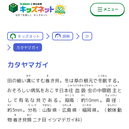
キッズネット
辞典
か
カタヤマガイ
カタヤマガイ
みぞ
ま
とうみん
田の細い
溝
にすむ
巻
き貝。冬は草の根元で
冬眠
する。
じゅうけつきゅうちゅう
しゅくしゅ
おそろしい病気をおこす日本
住血吸虫
の中間
宿主
と
かくこう
やく
ちょっけい
して有名な貝である。
殻高
：
約
10mm。
直径
：
やく
ぶんぷ
やまなし
ひろしま
ふくおか
なんたい
約
3mm。
分布
：
山梨
県・
広島
県・
福岡
県。（
軟体
動
ま
るい
物
巻
き貝
類
ニナ目 イツマデガイ科）