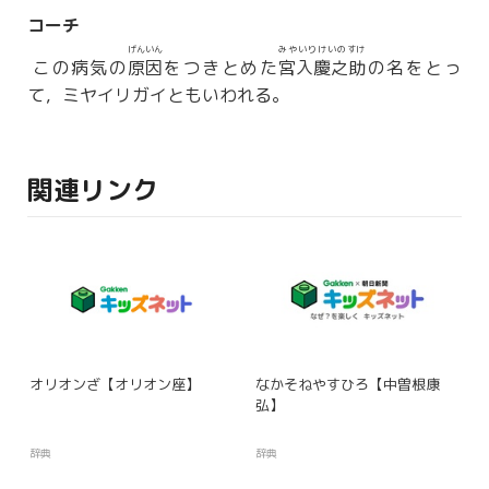
コーチ
げんいん
みやいりけいのすけ
この病気の
原因
をつきとめた
宮入慶之助
の名をとっ
て，ミヤイリガイともいわれる。
関連リンク
オリオンざ【オリオン座】
なかそねやすひろ【中曽根康
弘】
辞典
辞典