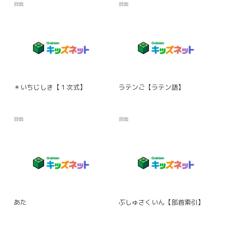
辞典
辞典
＊いちじしき【１次式】
ラテンご【ラテン語】
辞典
辞典
あた
ぶしゅさくいん【部首索引】