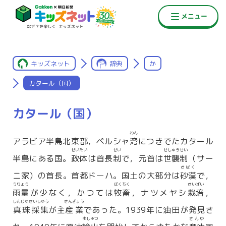
キッズネット
辞典
か
カタール（国）
カタール（国）
わん
アラビア半島北東部，ペルシャ
湾
につきでたカタール
せいたい
せい
せしゅうせい
半島にある国。
政体
は首長
制
で，元首は
世襲制
（サー
さばく
ニ家）の首長。首都ドーハ。国土の大部分は
砂漠
で，
うりょう
ぼくちく
さいばい
雨量
が少なく，かつては
牧畜
，ナツメヤシ
栽培
，
しんじゅさいしゅう
さんぎょう
真珠採集
が主
産業
であった。1939年に油田が発見さ
ゆしゅつ
さんゆ