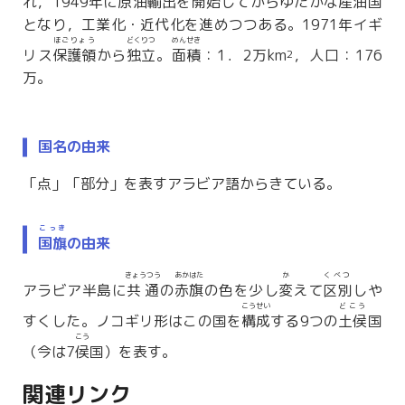
れ，1949年に原油
輸出
を開始してからゆたかな
産油
国
となり，工業化・近代化を進めつつある。1971年イギ
ほごりょう
どくりつ
めんせき
リス
保護領
から
独立
。
面積
：1．2万km
，人口：176
2
万。
国名の由来
「点」「部分」を表すアラビア語からきている。
こっき
国旗
の由来
きょうつう
あかはた
か
くべつ
アラビア半島に
共通
の
赤旗
の色を少し
変
えて
区別
しや
こうせい
どこう
すくした。ノコギリ形はこの国を
構成
する9つの
土侯
国
こう
（今は7
侯
国）を表す。
関連リンク