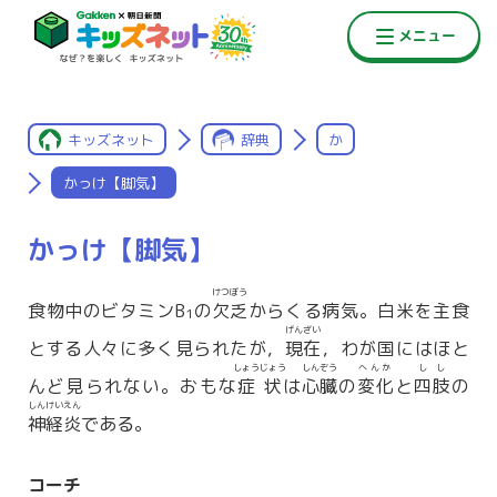
キッズネット
辞典
か
かっけ【脚気】
かっけ【脚気】
けつぼう
食物中のビタミンB
の
欠乏
からくる病気。白米を主食
1
げんざい
とする人々に多く見られたが，
現在
，わが国にはほと
しょうじょう
しんぞう
へんか
しし
んど見られない。おもな
症状
は
心臓
の
変化
と
四肢
の
しんけいえん
神経炎
である。
コーチ