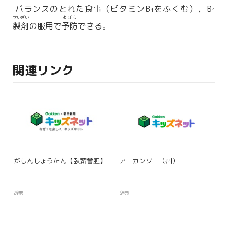
バランスのとれた食事（ビタミンB
をふくむ），B
1
1
せいざい
よぼう
製剤
の服用で
予防
できる。
関連リンク
がしんしょうたん【臥薪嘗胆】
アーカンソー（州）
辞典
辞典