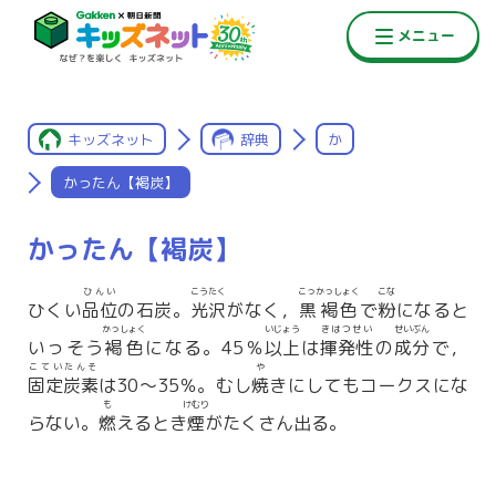
キッズネット
辞典
か
かったん【褐炭】
かったん【褐炭】
ひんい
こうたく
こっかっしょく
こな
ひくい
品位
の石炭。
光沢
がなく，
黒褐色
で
粉
になると
かっしょく
いじょう
きはつせい
せいぶん
いっそう
褐色
になる。45％
以上
は
揮発性
の
成分
で，
こていたんそ
や
固定炭素
は30〜35％。むし
焼
きにしてもコークスにな
も
けむり
らない。
燃
えるとき
煙
がたくさん出る。