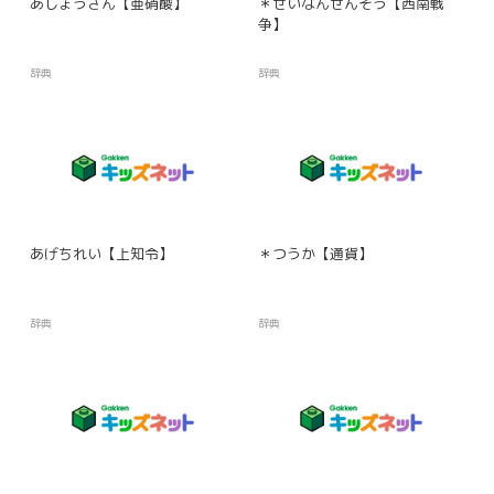
あしょうさん【亜硝酸】
＊せいなんせんそう【西南戦
争】
辞典
辞典
あげちれい【上知令】
＊つうか【通貨】
辞典
辞典