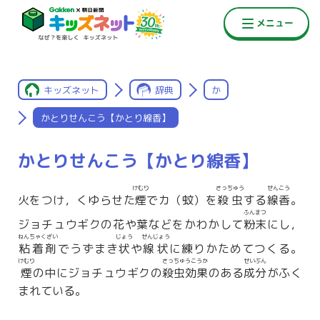
キッズネット
辞典
か
かとりせんこう【かとり線香】
かとりせんこう【かとり線香】
けむり
さっちゅう
せんこう
火をつけ，くゆらせた
煙
でカ（蚊）を
殺虫
する
線香
。
ふんまつ
ジョチュウギクの花や葉などをかわかして
粉末
にし，
ねんちゃくざい
じょう
せんじょう
粘着剤
でうずまき
状
や
線状
に練りかためてつくる。
けむり
さっちゅうこうか
せいぶん
煙
の中にジョチュウギクの
殺虫効果
のある
成分
がふく
まれている。