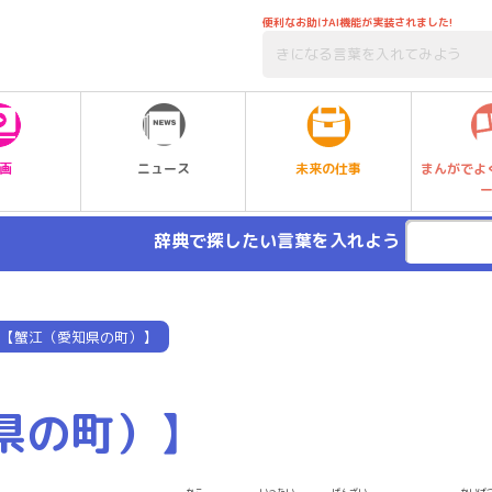
便利なお助けAI機能が実装されました!
未来の仕事
画
ニュース
まんがでよ
辞典で探したい言葉を入れよう
【蟹江（愛知県の町）】
県の町）】