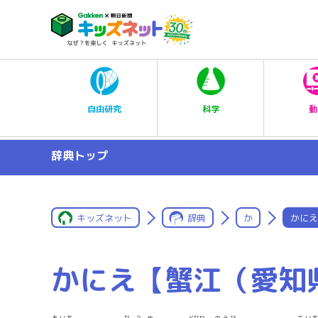
科学
自由研究
動
辞典トップ
キッズネット
辞典
か
かにえ
かにえ【蟹江（愛知