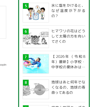
氷に塩をかけると、
なぜ温度が下がる
の？
ヒマワリの花はどう
して太陽の方を向い
てさくの
【2026年（令和8
年）最新】小学校・
中学校の夏休みはい
つからいつまで？ 都
道府県別「夏季休暇
地球はあと何年でな
一覧」
くなるの，地球の寿
命ってあるの