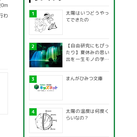
つ
抜
0m
太陽はいつどうやっ
行わ
てできたの
【自由研究にもぴっ
たり】夏休みの思い
出を一生モノの学び
に！「光の不思議」
探究ガイド
まんがひみつ文庫
太陽の温度は何度く
らいなの？