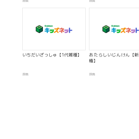
辞典
辞典
いちだいざっしゅ【1代雑種】
あたらしいじんけん【新
権】
辞典
辞典