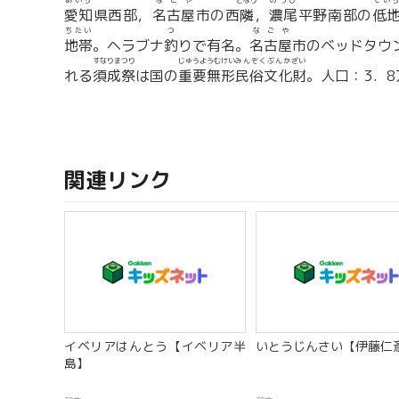
あいち
なごや
どなり
のうび
てい
愛知
県西部，
名古屋
市の西
隣
，
濃尾
平野南部の
低
ちたい
つ
なごや
地帯
。ヘラブナ
釣
りで有名。
名古屋
市のベッドタウ
すなりまつり
じゅうようむけい
みんぞくぶんかざい
れる
須成祭
は国の
重要無形
民俗文化財
。人口：3．8
関連リンク
イベリアはんとう【イベリア半
いとうじんさい【伊藤仁
島】