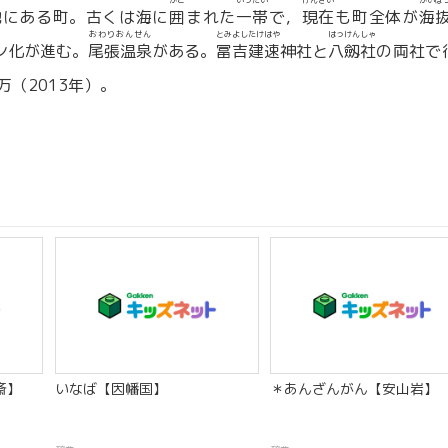
ち
かこ
いったい
げんざい
かいば
地
にある町。古くは海に
囲
まれた
一帯
で，
現在
も町全体が
海
おわりおんせん
とみよしたけはや
はっけんしゃ
ン化が進む。
尾張温泉
がある。
冨吉建速
神社と
八劔社
の両社で
万（2013年）。
斎】
いなば【因幡国】
＊あんざんがん【安山岩】