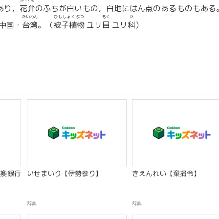
かべん
あり，
花弁
のふちが白いもの，白地にはん点のあるものもある
たいわん
ひししょくぶつ
もく
か
中国・
台湾
。（
被子植物
ユリ
目
ユリ
科
）
換銀行
いせまいり【伊勢参り】
きえんれい【棄捐令】
辞典
辞典