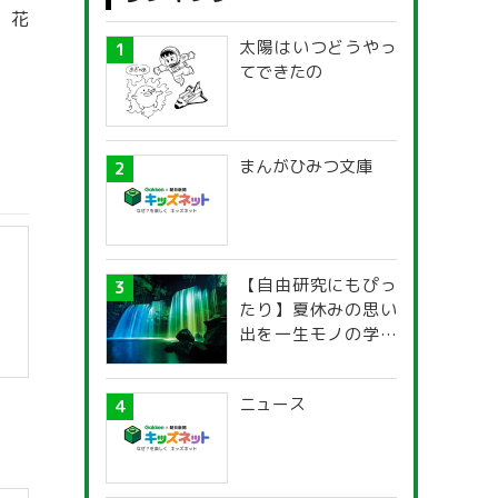
。花
太陽はいつどうやっ
てできたの
まんがひみつ文庫
【自由研究にもぴっ
たり】夏休みの思い
出を一生モノの学び
に！「光の不思議」
探究ガイド
ニュース