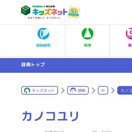
科学
自由研究
動
辞典トップ
キッズネット
辞典
か
カノコ
カノコユリ