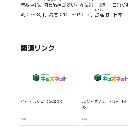
えんげいひんしゅ
べに
たんこう
球根草花。
園芸品種
が多い。花は
紅
・
淡紅
・白色が
げんさん
期：7〜8月。高さ：100〜150cm。
原産
地：日本・
関連リンク
かんそうたい【乾燥帯】
ふかんぎんこうけん【不
券】
辞典
辞典