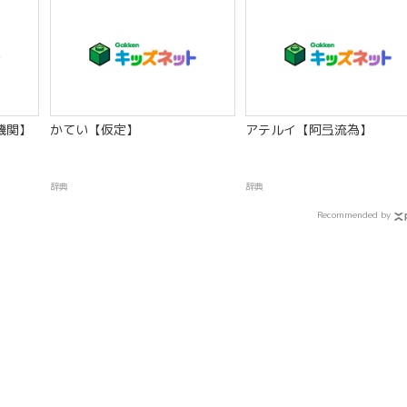
機関】
かてい【仮定】
アテルイ【阿弖流為】
辞典
辞典
Recommended by