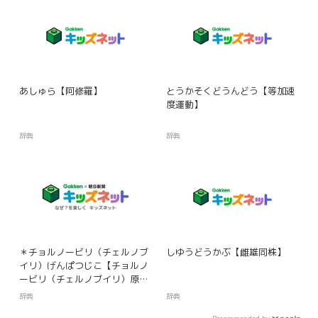
あしゅら【阿修羅】
とうかそくどうんどう【等加速
度運動】
辞典
辞典
＊チョルノービリ（チェルノブ
しゆうどうかぶ【雌雄同株】
イリ）げんぱつじこ【チョルノ
ービリ（チェルノブイリ）原発
事故】
辞典
辞典