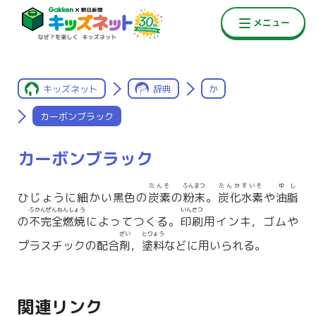
キッズネット
辞典
か
カーボンブラック
カーボンブラック
たんそ
ふんまつ
たんかすいそ
ゆし
ひじょうに細かい黒色の
炭素
の
粉末
。
炭化水素
や
油脂
ふかんぜんねんしょう
いんさつ
の
不完全燃焼
によってつくる。
印刷
用インキ，ゴムや
ざい
とりょう
プラスチックの配合
剤
，
塗料
などに用いられる。
関連リンク