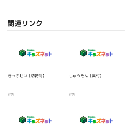
関連リンク
きっぷせい【切符制】
しゅうそん【集村】
辞典
辞典