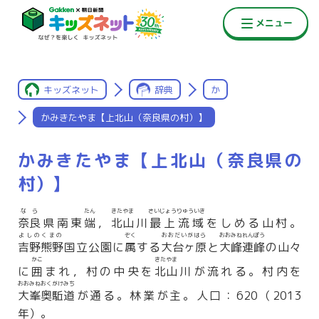
キッズネット
辞典
か
かみきたやま【上北山（奈良県の村）】
かみきたやま【上北山（奈良県の
村）】
なら
たん
きたやま
さいじょうりゅういき
奈良
県南東
端
，
北山
川
最上流域
をしめる山村。
よしのくまの
ぞく
おおだいがはら
おおみねれんぽう
吉野熊野
国立公園に
属
する
大台ヶ原
と
大峰連峰
の山々
かこ
きたやま
に
囲
まれ，村の中央を
北山
川が流れる。村内を
おおみねおくがけみち
大峯奥駈道
が通る。林業が主。人口：620（2013
年）。