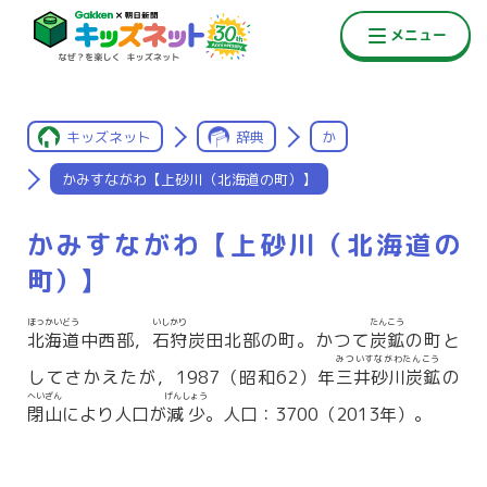
キッズネット
辞典
か
かみすながわ【上砂川（北海道の町）】
かみすながわ【上砂川（北海道の
町）】
ほっかいどう
いしかり
たんこう
北海道
中西部，
石狩
炭田北部の町。かつて
炭鉱
の町と
みついすながわたんこう
してさかえたが，1987（昭和62）年
三井砂川炭鉱
の
へいざん
げんしょう
閉山
により人口が
減少
。人口：3700（2013年）。