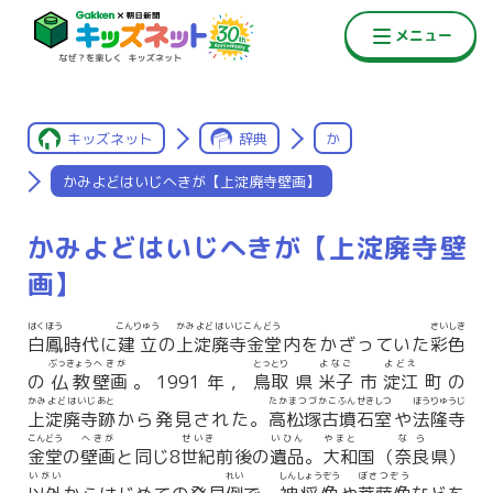
キッズネット
辞典
か
かみよどはいじへきが【上淀廃寺壁画】
かみよどはいじへきが【上淀廃寺壁
画】
はくほう
こんりゅう
かみよどはいじこんどう
さいしき
白鳳
時代に
建立
の
上淀廃寺金堂
内をかざっていた
彩色
ぶっきょう
へきが
とっとり
よなご
よどえ
の
仏教
壁画
。1991年，
鳥取
県
米子
市
淀江
町の
かみよどはいじあと
たかまつづかこふん
せきしつ
ほうりゅうじ
上淀廃寺跡
から発見された。
高松塚古墳
石室
や
法隆寺
こんどう
へきが
せいき
いひん
やまと
なら
金堂
の
壁画
と同じ8
世紀
前後の
遺品
。
大和
国（
奈良
県）
いがい
れい
しんしょうぞう
ぼさつぞう