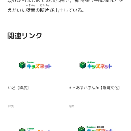
以外
からはじめての発見
例
で，
神将像
や
菩薩像
などを
へきめん
だんぺん
えがいた
壁面
の
断片
が出土している。
関連リンク
いど【緯度】
＊＊あすかぶんか【飛鳥文化】
辞典
辞典