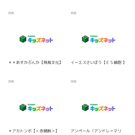
辞典
辞典
＊＊あすかぶんか【飛鳥文化】
イーエスさいぼう【ＥＳ細胞 】
辞典
辞典
＊アカトンボ【＜赤蜻蛉＞】
アンペール（アンドレ＝マリ