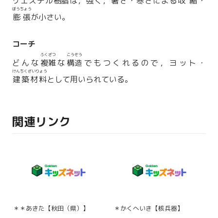
リエステル
樹脂
は，強く，暑さ・寒さによる
収縮
・
ぼうちょう
膨張
が小さい。
コーチ
ふくざつ
こうぞう
どんな
複雑
な
構造
でもつくれるので，ヨット・
けんちくざいりょう
建築材料
として用いられている。
関連リンク
＊＊あきた【秋田（県）】
＊かくへいき【核兵器】