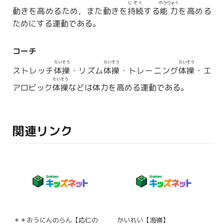
じぞく
のうりょく
動きを高めるため，また動きを
持続
する
能力
を高める
ためにする運動である。
コーチ
たいそう
たいそう
たいそう
ストレッチ
体操
・リズム
体操
・トレーニング
体操
・エ
たいそう
アロビック
体操
などは体力を高める運動である。
関連リンク
＊＊おうにんのらん【応仁の
かいれい【海嶺】