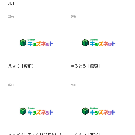
乱】
辞典
辞典
えきり【疫痢】
＊ろとう【露頭】
辞典
辞典
＊＊アメリカどくりつせんげん
ほくそう【北宋】