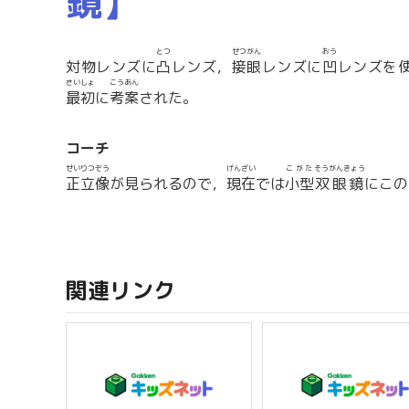
鏡】
とつ
せつがん
おう
対物レンズに
凸
レンズ，
接眼
レンズに
凹
レンズを
さいしょ
こうあん
最初
に
考案
された。
コーチ
せいりつぞう
げんざい
こがた
そうがんきょう
正立像
が見られるので，
現在
では
小型
双眼鏡
にこの
関連リンク