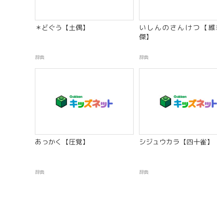
＊どぐう【土偶】
いしんのさんけつ【維
傑】
辞典
辞典
あっかく【圧覚】
シジュウカラ【四十雀】
辞典
辞典