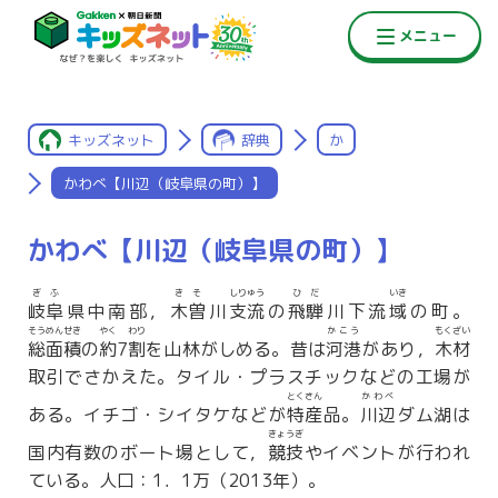
キッズネット
辞典
か
かわべ【川辺（岐阜県の町）】
かわべ【川辺（岐阜県の町）】
ぎふ
きそ
しりゅう
ひだ
いき
岐阜
県中南部，
木曽
川
支流
の
飛騨
川下流
域
の町。
そうめんせき
やく
わり
かこう
もくざい
総面積
の
約
7
割
を山林がしめる。昔は
河港
があり，
木材
取引でさかえた。タイル・プラスチックなどの工場が
とくさん
かわべ
ある。イチゴ・シイタケなどが
特産
品。
川辺
ダム湖は
きょうぎ
国内有数のボート場として，
競技
やイベントが行われ
ている。人口：1．1万（2013年）。