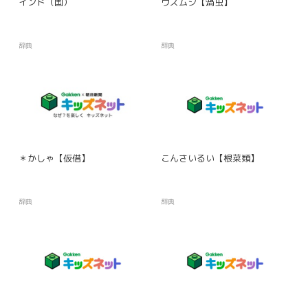
インド（国）
ウズムシ【渦虫】
辞典
辞典
＊かしゃ【仮借】
こんさいるい【根菜類】
辞典
辞典