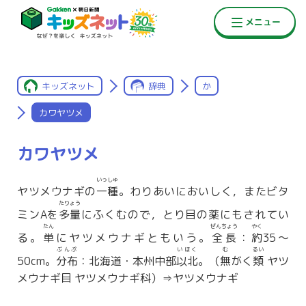
キッズネット
辞典
か
カワヤツメ
カワヤツメ
いっしゅ
ヤツメウナギの
一種
。わりあいにおいしく，またビタ
たりょう
ミンAを
多量
にふくむので，とり目の薬にもされてい
たん
ぜんちょう
やく
る。
単
にヤツメウナギともいう。
全長
：
約
35〜
ぶんぷ
いほく
む
るい
50cm。
分布
：北海道・本州中部
以北
。（
無
がく
類
ヤツ
メウナギ目 ヤツメウナギ科）⇒ヤツメウナギ