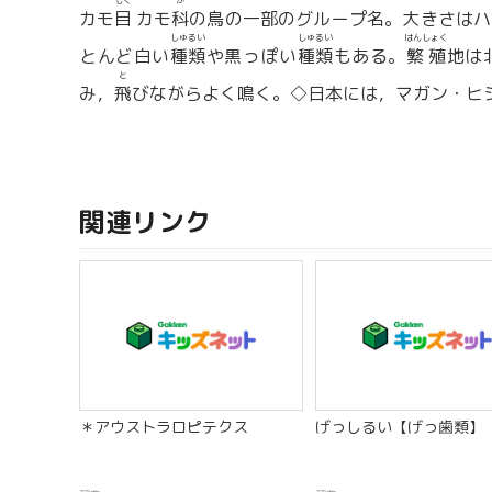
もく
か
カモ
目
カモ
科
の鳥の一部のグループ名。大きさはハ
しゅるい
しゅるい
はんしょく
とんど白い
種類
や黒っぽい
種類
もある。
繁殖
地は
と
み，
飛
びながらよく鳴く。◇日本には，マガン・ヒ
関連リンク
＊アウストラロピテクス
げっしるい【げっ歯類】