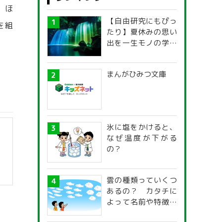
，ほ
【自由研究にもぴっ
を組
たり】夏休みの思い
。
出を一生モノの学び
に！「光の不思議」
探究ガイド
まんがひみつ文庫
氷に塩をかけると、
なぜ温度が下がる
の？
雲の種類っていくつ
あるの？ カタチに
よって名前や特徴が
違うの？