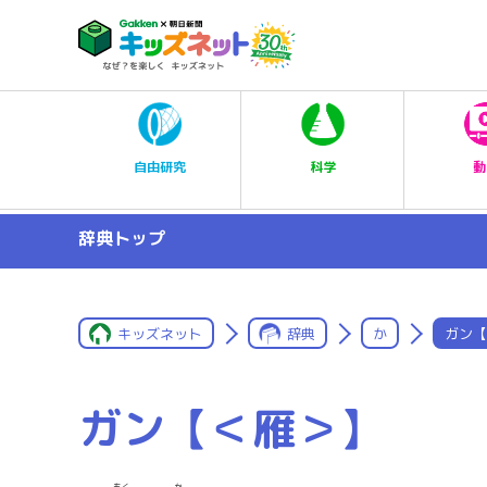
科学
自由研究
動
辞典トップ
キッズネット
辞典
か
ガン【
ガン【＜雁＞】