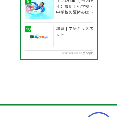
【2026年（令和8
年）最新】小学校・
中学校の夏休みはい
つからいつまで？ 都
道府県別「夏季休暇
辞典 | 学研キッズネ
一覧」
ット
Recommended by