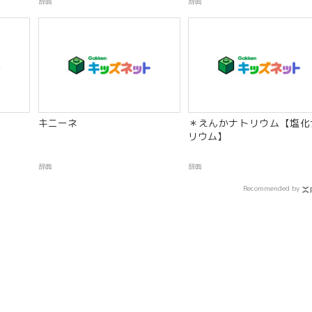
辞典
辞典
キニーネ
＊えんかナトリウム【塩化
リウム】
辞典
辞典
Recommended by