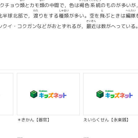
るい
るい
かっしょくけいとう
クチョウ
類
とカモ
類
の中間で，色は
褐色系統
のものが多いが
わた
しゅるい
と
へんたい
北半球北部で，
渡
りをする
種類
が多い。空を
飛
ぶときは
編隊
さいきん
シクイ・コクガンなどがおとずれるが，
最近
は数がへっている
＊きかん【器官】
えいらくせん【永楽銭】