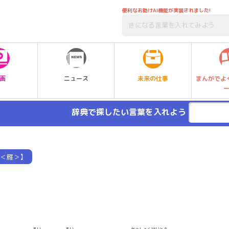
便利なお助けAI機能が実装されました!
未来の仕事
画
ニュース
まんがでよ
辞典で探したい言葉を入れよう
＜雁＞】