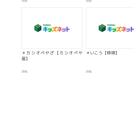
辞典
辞典
＊カシオペヤざ【カシオペヤ
＊いこう【移項】
座】
辞典
辞典