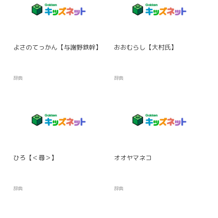
よさのてっかん【与謝野鉄幹】
おおむらし【大村氏】
辞典
辞典
ひろ【＜尋＞】
オオヤマネコ
辞典
辞典