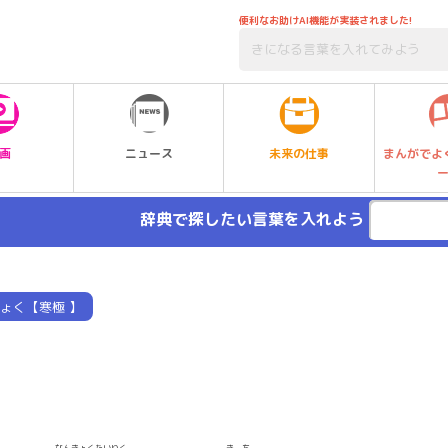
便利なお助けAI機能が実装されました!
未来の仕事
画
ニュース
まんがでよ
辞典で探したい言葉を入れよう
ょく【寒極 】