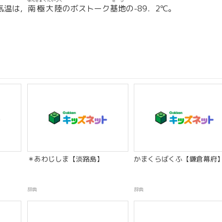
なんきょくたいりく
きち
気温は，
南極大陸
のボストーク
基地
の-89．2℃。
＊あわじしま【淡路島】
かまくらばくふ【鎌倉幕府
辞典
辞典