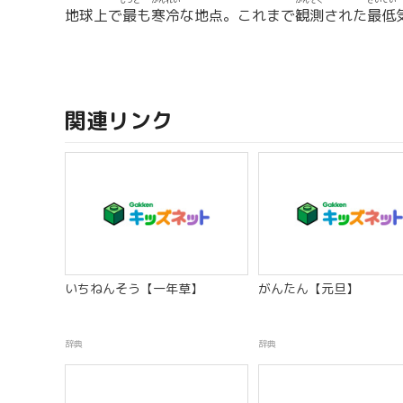
もっと
かんれい
かんそく
さいてい
地球上で
最
も
寒冷
な地点。これまで
観測
された
最低
関連リンク
いちねんそう【一年草】
がんたん【元旦】
辞典
辞典