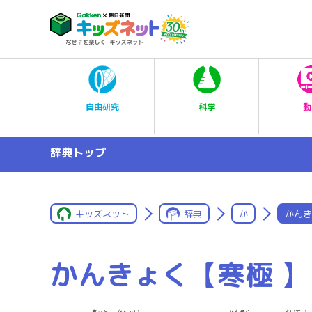
科学
自由研究
動
辞典トップ
キッズネット
辞典
か
かんき
かんきょく【寒極 】