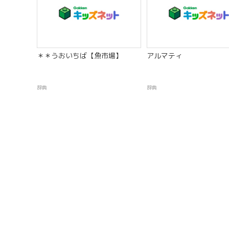
＊＊うおいちば【魚市場】
アルマティ
辞典
辞典