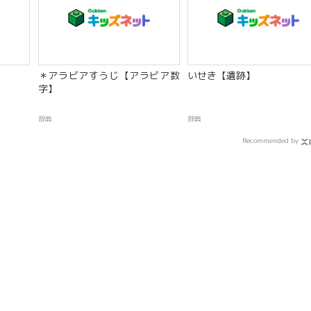
＊アラビアすうじ【アラビア数
いせき【遺跡】
字】
辞典
辞典
Recommended by