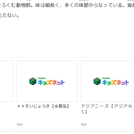
ぐん
たいせつ
かい
をふくむ動物
群
。体は細長く，多くの
体節
からなっている。
海
もたない。
＊＊すいじょうき【水蒸気】
アジアニーズ【アジアＮ
Ｓ】
辞典
辞典