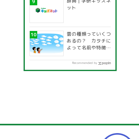
辞典 | 学研キッズネ
一覧」
ット
雲の種類っていくつ
あるの？ カタチに
よって名前や特徴が
違うの？
Recommended by