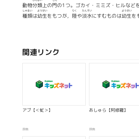
ぶんるい
もん
動物
分類
上の
門
の1つ。ゴカイ・ミミズ・ヒルなど
しゅるい
ようせい
りく
たんすい
ようせい
種類
は
幼生
をもつが，
陸
や
淡水
にすむものは
幼生
を
関連リンク
アブ【＜虻＞】
あしゅら【阿修羅】
辞典
辞典