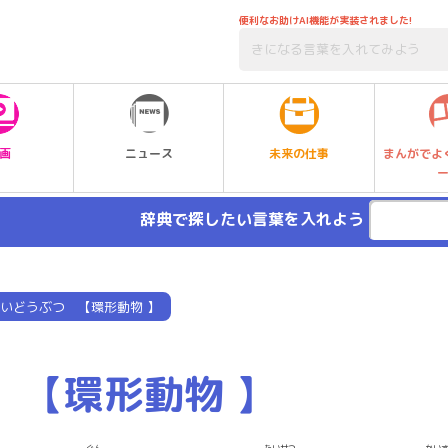
便利なお助けAI機能が実装されました!
未来の仕事
画
ニュース
まんがでよ
辞典で探したい言葉を入れよう
いどうぶつ 【環形動物 】
 【環形動物 】