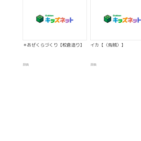
＊あぜくらづくり【校倉造り】
イカ【〈烏賊〉】
辞典
辞典