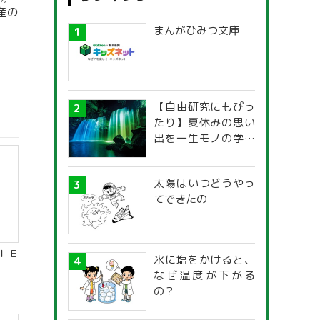
さん
産
の
まんがひみつ文庫
【自由研究にもぴっ
たり】夏休みの思い
出を一生モノの学び
に！「光の不思議」
探究ガイド
太陽はいつどうやっ
てできたの
ＩＥ
氷に塩をかけると、
なぜ温度が下がる
の？