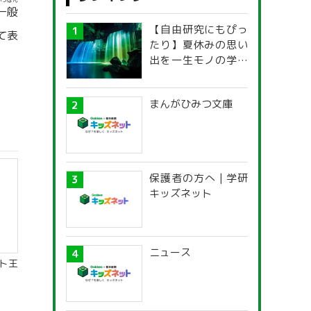
いっぱん
一般
【自由研究にもぴっ
て表
たり】夏休みの思い
出を一生モノの学び
に！「光の不思議」
探究ガイド
まんがひみつ文庫
保護者の方へ | 学研
キッズネット
ニュース
ト王