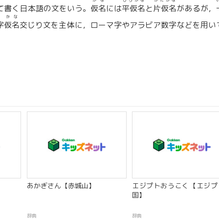
かな
ひらがな
かたかな
て書く日本語の文をいう。
仮名
には
平仮名
と
片仮名
があるが，
かな
字
仮名
交じり文を主体に，ローマ字やアラビア数字などを用い
あかぎさん【赤城山】
エジプトおうこく【エジプ
国】
辞典
辞典