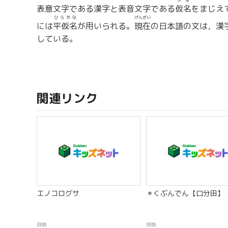
かな
表意文字である漢字と表音文字である
仮名
をまじえ
ひらがな
げんざい
には
平仮名
が用いられる。
現在
の日本語の文は，漢
している。
関連リンク
エノコログサ
＊くぶんでん【口分田】
辞典
辞典