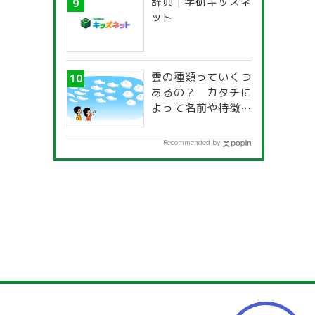
辞典 | 学研キッズネ
一覧」
ット
雲の種類っていくつ
あるの？ カタチに
よって名前や特徴が
違うの？
Recommended by