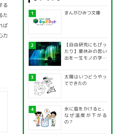
する
まんがひみつ文庫
るた
れば
心力
【自由研究にもぴっ
たり】夏休みの思い
出を一生モノの学び
に！「光の不思議」
探究ガイド
太陽はいつどうやっ
てできたの
氷に塩をかけると、
なぜ温度が下がる
の？