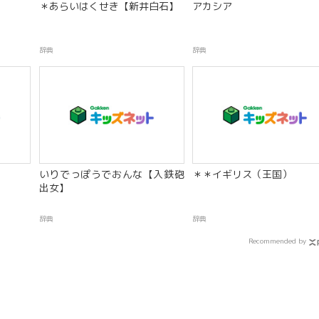
＊あらいはくせき【新井白石】
アカシア
辞典
辞典
いりでっぽうでおんな【入鉄砲
＊＊イギリス（王国）
出女】
辞典
辞典
Recommended by