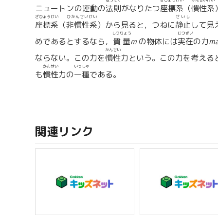
ほうそく
ざひょうけい
かんせいけい
ニュートンの運動の
法則
がなりたつ
座標系
（
慣性系
ざひょうけい
ひかんせいけい
せいし
座標系
（
非慣性系
）から見ると，つねに
静止
して見
しつりょう
じつざい
めであるとするなら，
質量
m
の物体には
実在
の力
m
かんせい
ならない。この力を
慣性
力という。この力を考える
かんせい
いっしゅ
も
慣性
力の
一種
である。
関連リンク