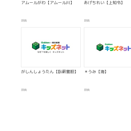
アムールがわ【アムール川】
あげちれい【上知令】
辞典
辞典
がしんしょうたん【臥薪嘗胆】
＊うみ【海】
辞典
辞典