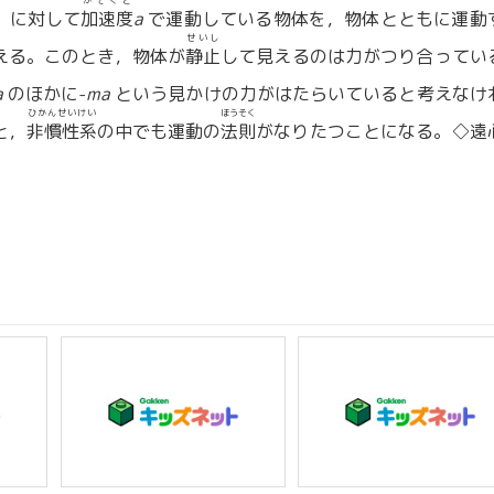
かそくど
）に対して
加速度
a
で運動している物体を，物体とともに運動
せいし
える。このとき，物体が
静止
して見えるのは力がつり合ってい
a
のほかに-
ma
という見かけの力がはたらいていると考えなけ
ひかんせいけい
ほうそく
と，
非慣性系
の中でも運動の
法則
がなりたつことになる。◇遠