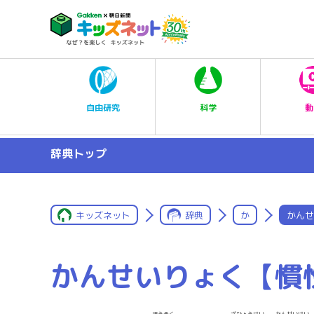
科学
自由研究
動
辞典トップ
キッズネット
辞典
か
かんせ
かんせいりょく【慣