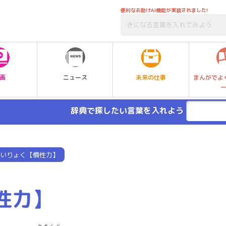
便利なお助けAI機能が実装されました!
未来の仕事
画
ニュース
まんがでよ
辞典で探したい言葉を入れよう
いりょく【慣性力】
性力】