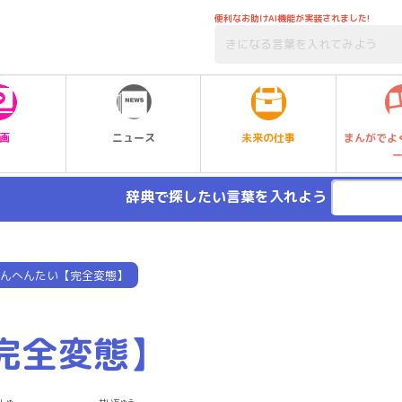
便利なお助けAI機能が実装されました!
未来の仕事
画
ニュース
まんがでよ
辞典で探したい言葉を入れよう
んへんたい【完全変態】
完全変態】