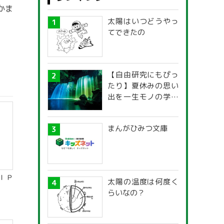
かま
太陽はいつどうやっ
てできたの
【自由研究にもぴっ
たり】夏休みの思い
出を一生モノの学び
に！「光の不思議」
探究ガイド
まんがひみつ文庫
ＩＰ
太陽の温度は何度く
らいなの？