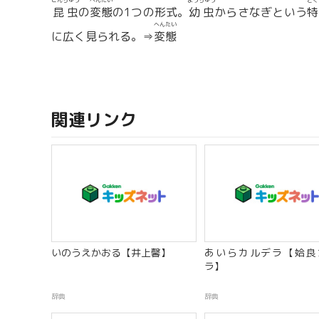
こんちゅう
へんたい
ようちゅう
とく
昆虫
の
変態
の1つの形式。
幼虫
からさなぎという
特
へんたい
に広く見られる。⇒
変態
関連リンク
いのうえかおる【井上馨】
あいらカルデラ【姶良
ラ】
辞典
辞典