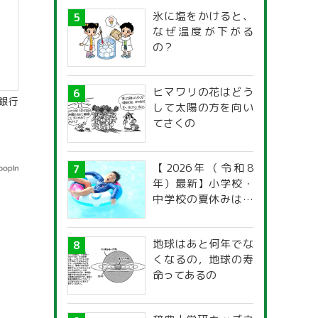
氷に塩をかけると、
なぜ温度が下がる
の？
ヒマワリの花はどう
銀行
して太陽の方を向い
てさくの
【2026年（令和8
年）最新】小学校・
中学校の夏休みはい
つからいつまで？ 都
道府県別「夏季休暇
地球はあと何年でな
一覧」
くなるの，地球の寿
命ってあるの