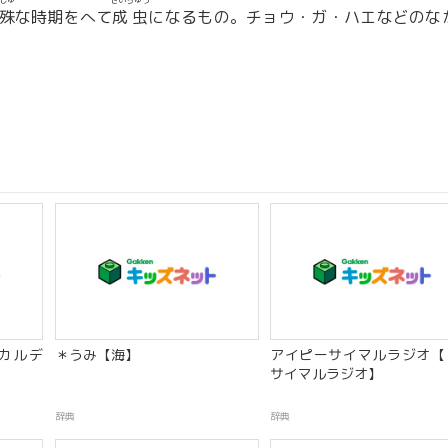
しゅ
せいちゅう
殊
な時期をへて
成虫
になるもの。チョウ・ガ・ハエなどのな
カルデ
＊うみ【海】
アイピーサイマルラジオ【
サイマルラジオ】
辞典
辞典