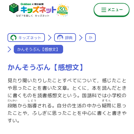
キッズネット
辞典
か
かんそうぶん【感想文】
かんそうぶん【感想文】
見たり聞いたりしたことすべてについて，感じたこと
や思ったことを書いた文章。とくに，本を読んだとき
に書くものを読書感想文という。国語科では小学校の
だんかい
しどう
ぎもん
段階
から
指導
される。自分の生活の中から
疑問
に思っ
たことや，ふしぎに思ったことを中心に書くと書きや
すい。