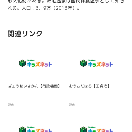
形
文化財
がある。
畑毛温泉
は
国民保養温泉
として知ら
れる。人口：3．9万（2013年）。
関連リンク
ぎょうせいきかん【行政機関】
おうさだはる【王貞治】
辞典
辞典