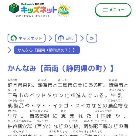
キッズネット
辞典
か
かんなみ【函南（静岡県の町）】
かんなみ【函南（静岡県の町）】
しずおか
あたみ
みしま
あたみ
静岡
県東部，
熱海
市と
三島
市の間にある町。
熱海
市と
みしま
ぎゅうにゅう
三島
市のベッドタウン化が進んでいる。
牛乳
・
にゅうせいひん
のうさんぶつ
乳製品
やトマト・イチゴ・スイカなどの
農産物
を
せいさん
しぜんけいかん
めぐ
じっこくとうげ
生産
。
自然景観
に
恵
まれた
十国峠
や，
かしやよこあなぐん
ひゃっけつ
しせき
あみださんぞん
柏谷横穴群
（
百穴
）などの
史跡
，
阿弥陀三尊
などの有
ぶんかざい
はたけおんせん
こくみんほようおんせん