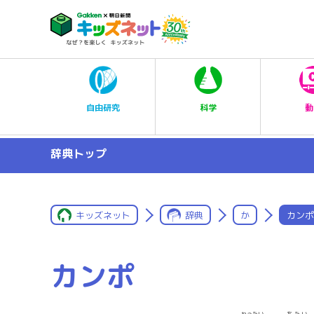
科学
自由研究
動
辞典トップ
キッズネット
辞典
か
カンポ
カンポ