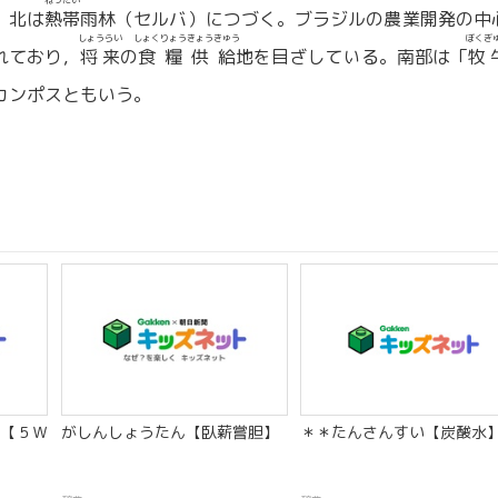
ねったい
。北は
熱帯
雨林（セルバ）につづく。ブラジルの農業開発の中
しょうらい
しょくりょうきょうきゅう
ぼくぎ
れており，
将来
の
食糧供給
地を目ざしている。南部は「
牧
カンポスともいう。
【５Ｗ
がしんしょうたん【臥薪嘗胆】
＊＊たんさんすい【炭酸水