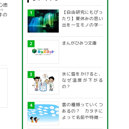
心地
ゅう
【自由研究にもぴっ
牛
の
たり】夏休みの思い
出を一生モノの学び
に！「光の不思議」
探究ガイド
まんがひみつ文庫
氷に塩をかけると、
なぜ温度が下がる
の？
雲の種類っていくつ
あるの？ カタチに
】
よって名前や特徴が
違うの？