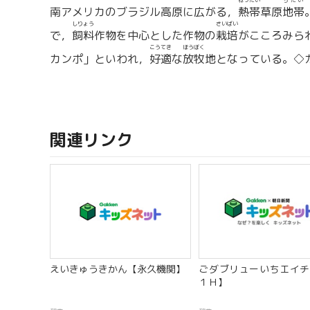
ねったい
ちたい
南アメリカのブラジル高原に広がる，
熱帯
草原
地帯
しりょう
さいばい
で，
飼料
作物を中心とした作物の
栽培
がこころみら
こうてき
ほうぼく
カンポ」といわれ，
好適
な
放牧
地となっている。◇
関連リンク
えいきゅうきかん【永久機関】
ごダブリューいちエイチ
１Ｈ】