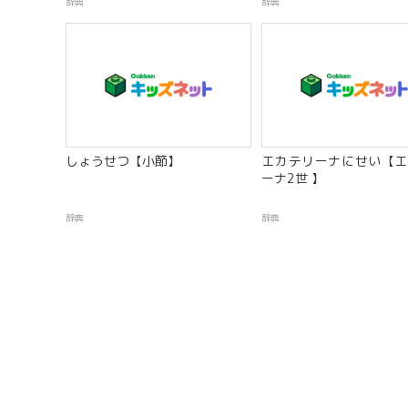
辞典
辞典
しょうせつ【小節】
エカテリーナにせい【エ
ーナ2世 】
辞典
辞典