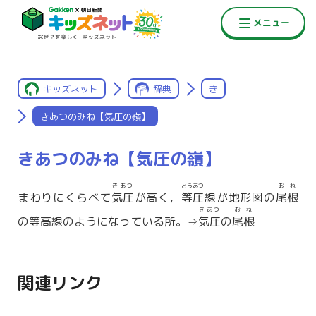
キッズネット
辞典
き
きあつのみね【気圧の嶺】
きあつのみね【気圧の嶺】
きあつ
とうあつ
おね
まわりにくらべて
気圧
が高く，
等圧
線が地形図の
尾根
きあつ
おね
の等高線のようになっている所。⇒
気圧
の
尾根
関連リンク