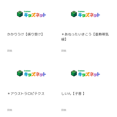
かかりうけ【係り受け】
＊あねったいきこう【亜熱帯気
候】
辞典
辞典
＊アウストラロピテクス
しいん【子音 】
辞典
辞典