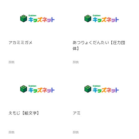
アカミミガメ
あつりょくだんたい【圧力団
体】
辞典
辞典
えもじ【絵文字】
アミ
辞典
辞典