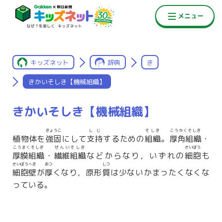
キッズネット
辞典
き
きかいそしき【機械組織】
きかいそしき【機械組織】
きょうこ
しじ
そしき
こうかくそしき
植物体を
強固
にして
支持
するための
組織
。
厚角組織
・
こうまくそしき
せんいそしき
さいぼう
厚膜組織
・
繊維組織
などからなり，いずれの
細胞
も
さいぼうへき
あつ
しつ
細胞壁
が
厚
くなり，原形
質
は少ないかまったくなくな
っている。