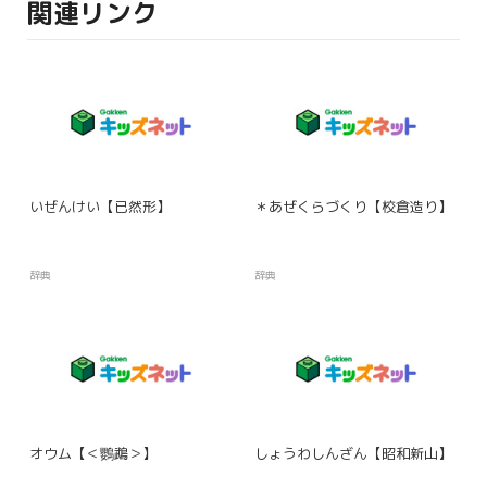
関連リンク
いぜんけい【已然形】
＊あぜくらづくり【校倉造り】
辞典
辞典
オウム【＜鸚鵡＞】
しょうわしんざん【昭和新山】