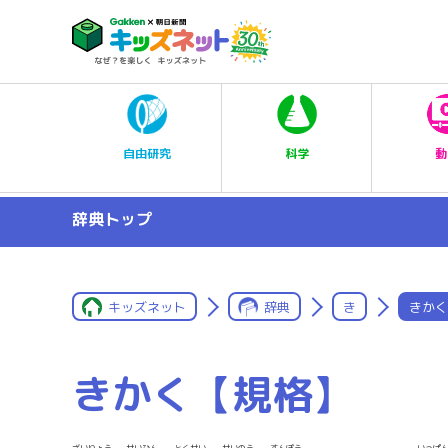
科学
自由研究
動
辞典トップ
キッズネット
辞典
き
きかく
きかく【規格】