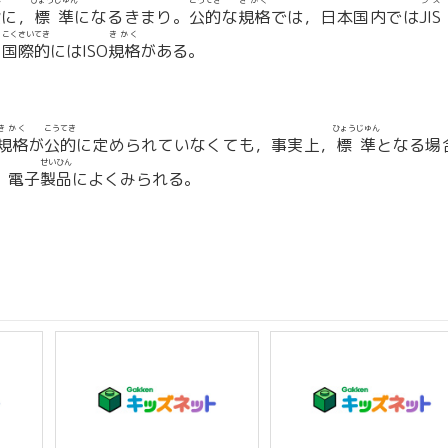
ん
ひょうじゅん
こうてき
きかく
ジス
般
に，
標準
になるきまり。
公的
な
規格
では，日本国内では
JIS
こくさいてき
きかく
，
国際的
にはISO
規格
がある。
きかく
こうてき
ひょうじゅん
規格
が
公的
に定められていなくても，事実上，
標準
となる場
せいひん
，電子
製品
によくみられる。