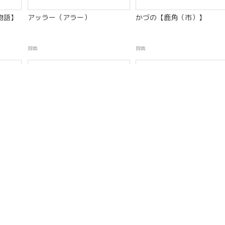
物語】
アッラー（アラー）
かづの【鹿角（市）】
辞典
辞典
アイヌみんぞく【アイヌ民族】
＊＊あいち【愛知（県）】
辞典
辞典
Recommended by