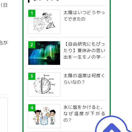
（日
太陽はいつどうやっ
てできたの
合が
【自由研究にもぴっ
たり】夏休みの思い
出を一生モノの学び
に！「光の不思議」
探究ガイド
太陽の温度は何度く
らいなの？
氷に塩をかけると、
なぜ温度が下がる
の？