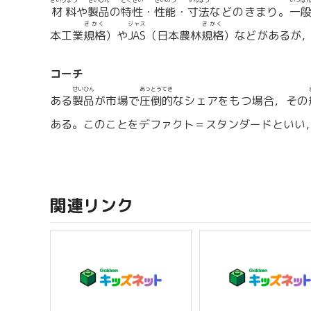
ざいりょう
せいひん
とくせい
せいのう
すんぽう
いっぱ
材料
や
製品
の
特性
・
性能
・
寸法
などのきまり。
一
きかく
ジャス
きかく
本工業
規格
）や
JAS
（日本農林
規格
）などがあるが
コーチ
せいひん
あっとうてき
ある
製品
が市場で
圧倒的
なシェアをもつ場合，その
ある。このことをデファクト＝スタンダードといい
関連リンク