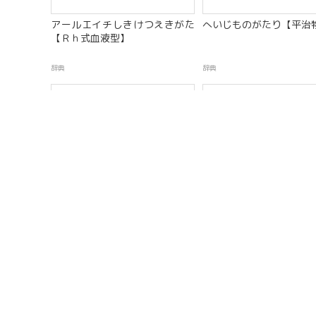
アールエイチしきけつえきがた
へいじものがたり【平治
【Ｒｈ式血液型】
辞典
辞典
アメリカどうじたはつテロ【ア
きょうめい【共鳴】
メリカ同時多発テロ】
辞典
辞典