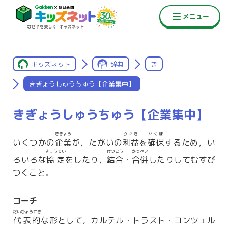
キッズネット
辞典
き
きぎょうしゅうちゅう【企業集中】
きぎょうしゅうちゅう【企業集中】
きぎょう
りえき
かくほ
いくつかの
企業
が，たがいの
利益
を
確保
するため，い
きょうてい
けつごう
がっぺい
ろいろな
協定
をしたり，
結合
・
合併
したりしてむすび
つくこと。
コーチ
だいひょうてき
代表的
な形として，カルテル・トラスト・コンツェル