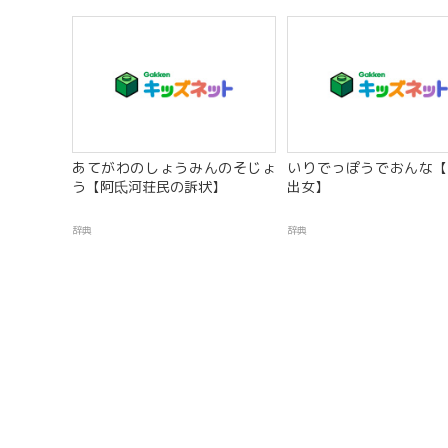
あてがわのしょうみんのそじょ
いりでっぽうでおんな【
う【阿氐河荘民の訴状】
出女】
辞典
辞典