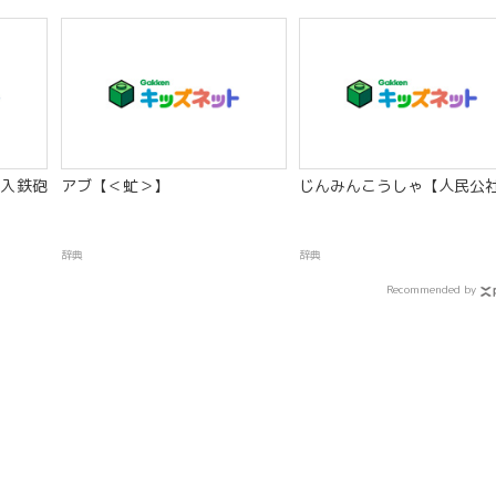
入鉄砲
アブ【＜虻＞】
じんみんこうしゃ【人民公
辞典
辞典
Recommended by