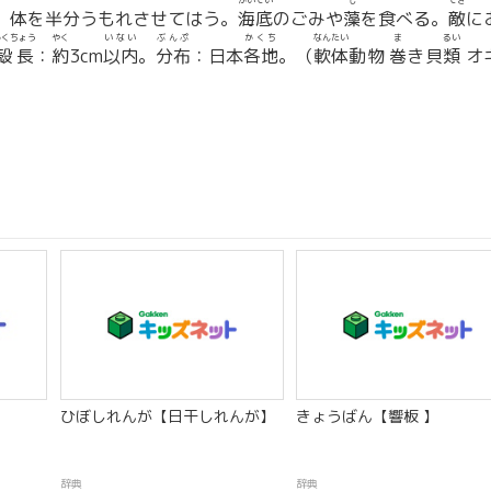
かいてい
も
てき
。体を半分うもれさせてはう。
海底
のごみや
藻
を食べる。
敵
に
かくちょう
やく
いない
ぶんぷ
かくち
なんたい
ま
るい
殻長
：
約
3cm
以内
。
分布
：日本
各地
。（
軟体
動物
巻
き貝
類
オ
ひぼしれんが【日干しれんが】
きょうばん【響板 】
辞典
辞典