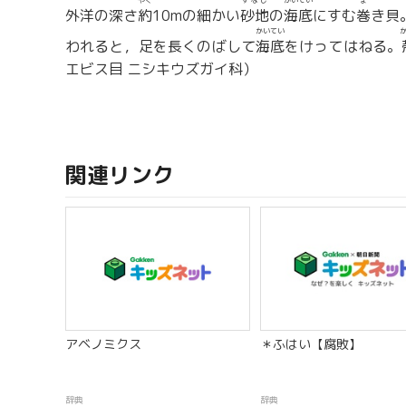
やく
すなじ
かいてい
ま
外洋の深さ
約
10mの細かい
砂地
の
海底
にすむ
巻
き貝
かいてい
われると，足を長くのばして
海底
をけってはねる。
エビス目 ニシキウズガイ科）
関連リンク
アベノミクス
＊ふはい【腐敗】
辞典
辞典