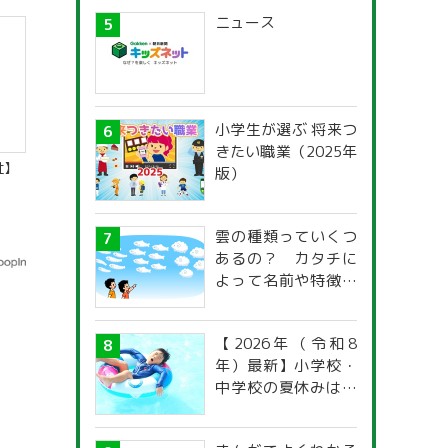
ニュース
小学生が選ぶ 将来つ
きたい職業（2025年
社】
版）
雲の種類っていくつ
あるの？ カタチに
よって名前や特徴が
違うの？
【2026年（令和8
年）最新】小学校・
中学校の夏休みはい
つからいつまで？ 都
道府県別「夏季休暇