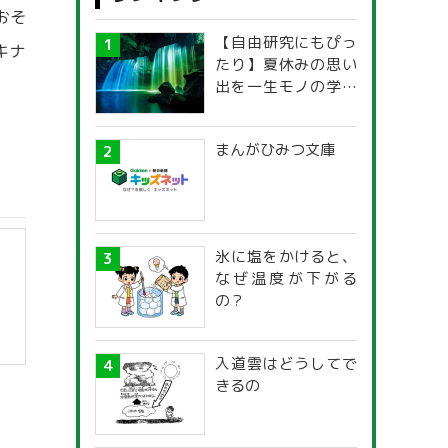
おそ
【自由研究にもぴっ
キナ
たり】夏休みの思い
出を一生モノの学び
に！「光の不思議」
探究ガイド
まんがひみつ文庫
氷に塩をかけると、
なぜ温度が下がる
の？
入道雲はどうしてで
きるの