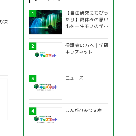
【自由研究にもぴっ
たり】夏休みの思い
の速
出を一生モノの学び
に！「光の不思議」
探究ガイド
保護者の方へ | 学研
キッズネット
ニュース
まんがひみつ文庫
】