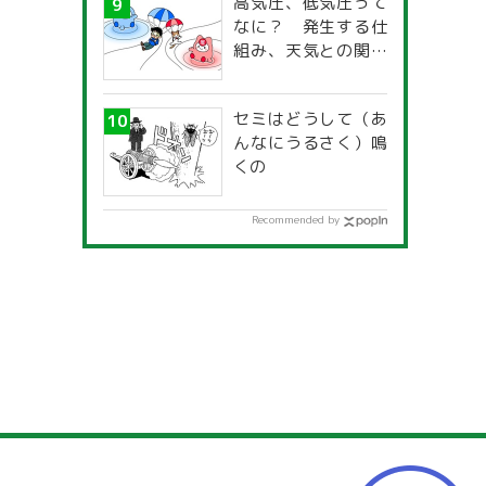
高気圧、低気圧って
なに？ 発生する仕
組み、天気との関係
は？
セミはどうして（あ
んなにうるさく）鳴
くの
Recommended by