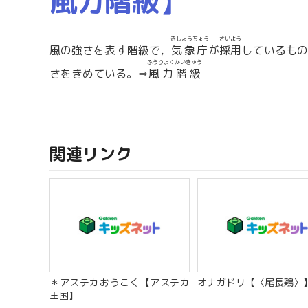
風力階級】
きしょうちょう
さいよう
風の強さを表す階級で，
気象庁
が
採用
しているも
ふうりょくかいきゅう
さをきめている。⇒
風力階級
関連リンク
＊アステカおうこく【アステカ
オナガドリ【〈尾長鶏〉
王国】