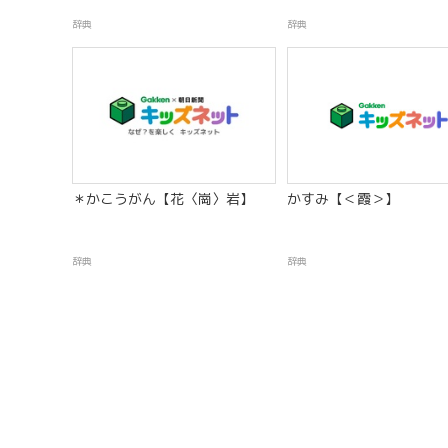
辞典
辞典
＊かこうがん【花〈崗〉岩】
かすみ【＜霞＞】
辞典
辞典