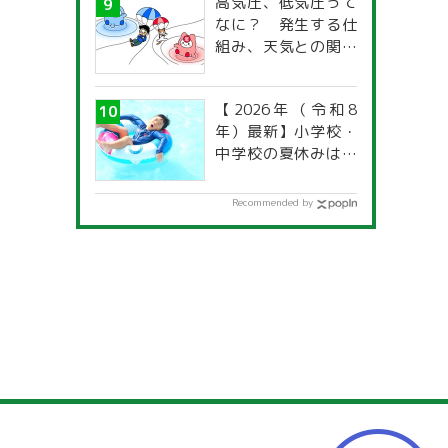
高気圧、低気圧って
なに？ 発生する仕
組み、天気との関係
は？
【2026年（令和8
年）最新】小学校・
中学校の夏休みはい
つからいつまで？ 都
道府県別「夏季休暇
Recommended by
一覧」