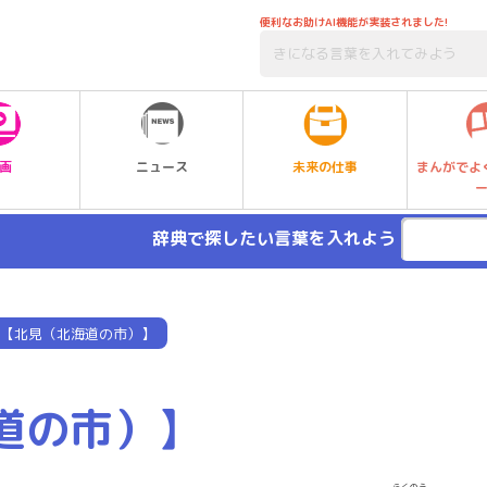
便利なお助けAI機能が実装されました!
未来の仕事
画
ニュース
まんがでよ
辞典で探したい言葉を入れよう
【北見（北海道の市）】
道の市）】