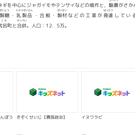
らくのう
ネギを中心にジャガイモやテンサイなどの畑作と，
酪農
がさか
せいとう
にゅうせいひん
せいざい
はったつ
製糖
・
乳製品
・合板・
製材
などの工業が
発達
してい
ところ
がっぺい
常呂
町と
合併
。人口：12．5万。
んぽう
きぞくせいじ【貴族政治】
イヌワラビ