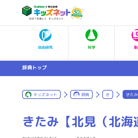
科学
自由研究
動
辞典トップ
キッズネット
辞典
き
きたみ
きたみ【北見（北海