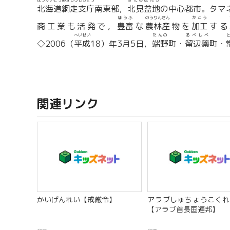
ほっかいどう
あばしりしちょう
きたみぼんち
北海道
網走支庁
南東部，
北見盆地
の中心都市。タマ
ほうふ
のうりんさん
かこう
商工業も活発で，
豊富
な
農林産
物を
加工
する
へいせい
たんの
るべしべ
◇2006（
平成
18）年3月5日，
端野
町・
留辺蘂
町・
関連リンク
かいげんれい【戒厳令】
アラブしゅちょうこくれ
【アラブ首長国連邦】