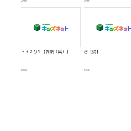
辞典
辞典
＊＊えひめ【愛媛（県）】
ぎ【魏】
辞典
辞典