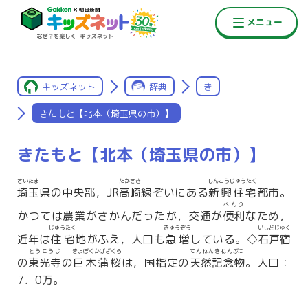
キッズネット
辞典
き
きたもと【北本（埼玉県の市）】
きたもと【北本（埼玉県の市）】
さいたま
たかさき
しんこうじゅうたく
埼玉
県の中央部，JR
高崎
線ぞいにある
新興住宅
都市。
べんり
かつては農業がさかんだったが，交通が
便利
なため，
じゅうたく
きゅうぞう
いしどじゅく
近年は
住宅
地がふえ，人口も
急増
している。◇
石戸宿
とうこうじ
きょぼくかばざくら
てんねんきねんぶつ
の
東光寺
の
巨木蒲桜
は，国指定の
天然記念物
。人口：
7．0万。