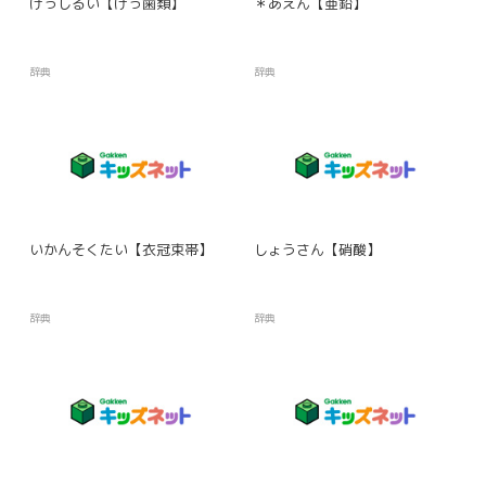
げっしるい【げっ歯類】
＊あえん【亜鉛】
辞典
辞典
いかんそくたい【衣冠束帯】
しょうさん【硝酸】
辞典
辞典